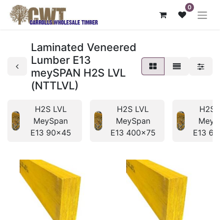
0
Laminated Veneered
Lumber E13
meySPAN H2S LVL
(NTTLVL)
H2S LVL
H2S LVL
H2S 
MeySpan
MeySpan
MeyS
E13 90x45
E13 400x75
E13 6